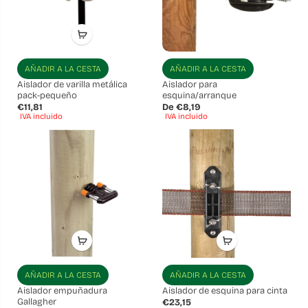
AÑADIR A LA CESTA
AÑADIR A LA CESTA
Aislador de varilla metálica
Aislador para
pack-pequeño
esquina/arranque
€11,81
De €8,19
IVA incluido
IVA incluido
AÑADIR A LA CESTA
AÑADIR A LA CESTA
Aislador empuñadura
Aislador de esquina para cinta
Gallagher
€23,15