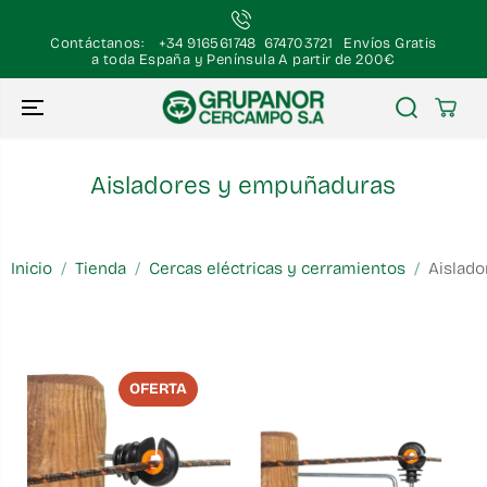
SALTAR AL
CONTENIDO
Contáctanos: +34 916561748 674703721 Envíos Gratis
a toda España y Península A partir de 200€
Aisladores y empuñaduras
Inicio
/
Tienda
/
Cercas eléctricas y cerramientos
/
Aislad
OFERTA