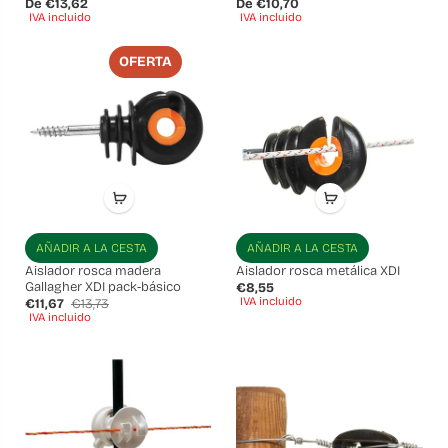
De €13,62
De €10,70
IVA incluido
IVA incluido
OFERTA
AÑADIR A LA CESTA
AÑADIR A LA CESTA
Aislador rosca madera
Aislador rosca metálica XDI
Gallagher XDI pack-básico
€8,55
IVA incluido
€11,67
€13,73
IVA incluido